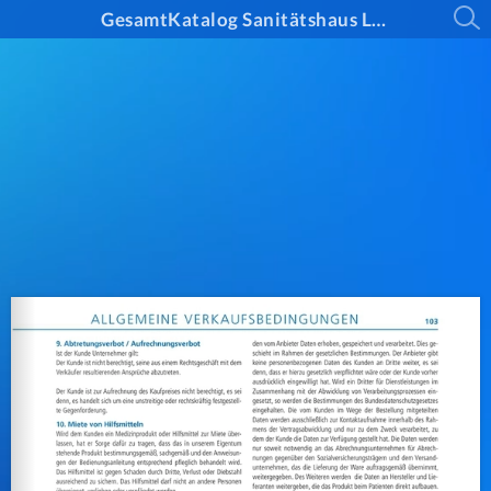
GesamtKatalog Sanitätshaus Lettermann