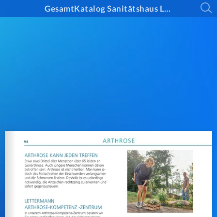
GesamtKatalog Sanitätshaus Lettermann